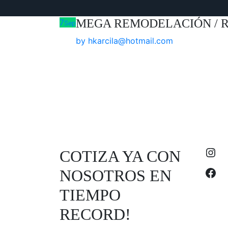
MEGA REMODELACIÓN / 
7
Sep
by
hkarcila@hotmail.com
Ins
COTIZA YA CON
Fac
NOSOTROS EN
TIEMPO
RECORD!